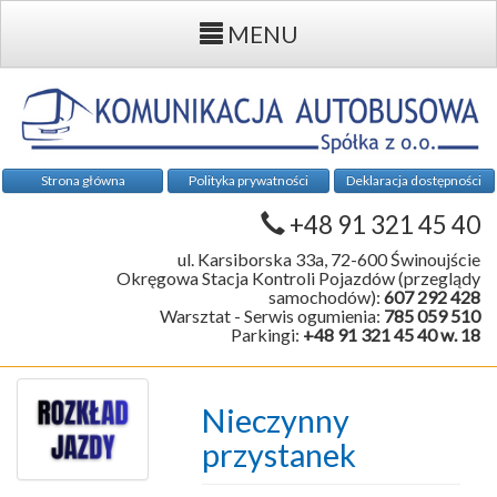
MENU
Strona główna
Polityka prywatności
Deklaracja dostępności
+48 91 321 45 40
ul. Karsiborska 33a, 72-600 Świnoujście
Okręgowa Stacja Kontroli Pojazdów (przeglądy
samochodów):
607 292 428
Warsztat - Serwis ogumienia:
785 059 510
Parkingi:
+48 91 321 45 40 w. 18
Nieczynny
przystanek