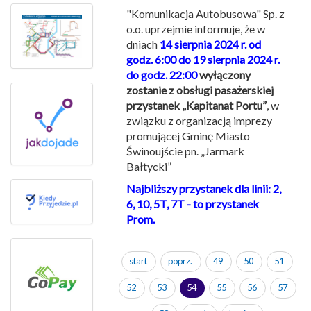
"Komunikacja Autobusowa" Sp. z
o.o. uprzejmie informuje, że w
dniach
14 sierpnia 2024 r. od
godz. 6:00 do 19 sierpnia 2024 r.
do godz. 22:00
wyłączony
zostanie z obsługi pasażerskiej
przystanek „Kapitanat Portu”
, w
związku z organizacją imprezy
promującej Gminę Miasto
Świnoujście pn. „Jarmark
Bałtycki”
Najbliższy przystanek dla linii: 2,
6, 10, 5T, 7T - to przystanek
Prom.
start
poprz.
49
50
51
52
53
54
55
56
57