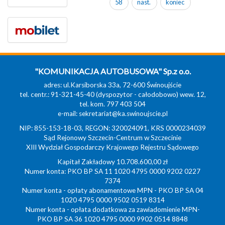
58
nast.
koniec
"KOMUNIKACJA AUTOBUSOWA" Sp.z o.o.
adres: ul.Karsiborska 33a, 72-600 Świnoujście
tel. centr.: 91-321-45-40 (dyspozytor - całodobowo) wew. 12,
tel. kom. 797 403 504
e-mail:
sekretariat@ka.swinoujscie.pl
NIP: 855-153-18-03, REGON: 320024091, KRS 0000234039
Sąd Rejonowy Szczecin-Centrum w Szczecinie
XIII Wydział Gospodarczy Krajowego Rejestru Sądowego
Kapitał Zakładowy 10.708.600,00 zł
Numer konta: PKO BP SA 11 1020 4795 0000 9202 0227
7374
Numer konta - opłaty abonamentowe MPN - PKO BP SA 04
1020 4795 0000 9502 0519 8314
Numer konta - opłata dodatkowa za zawiadomienie MPN-
PKO BP SA 36 1020 4795 0000 9902 0514 8848