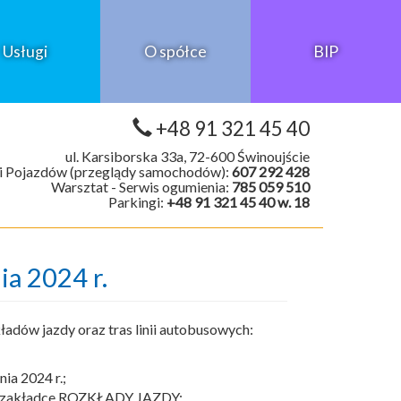
Usługi
O spółce
BIP
+48 91 321 45 40
ul. Karsiborska 33a, 72-600 Świnoujście
i Pojazdów (przeglądy samochodów):
607 292 428
Warsztat - Serwis ogumienia:
785 059 510
Parkingi:
+48 91 321 45 40 w. 18
ia 2024 r.
ładów jazdy oraz tras linii autobusowych:
nia 2024 r.;
l w zakładce ROZKŁADY JAZDY;