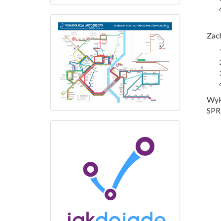
Zac
Wyk
SP