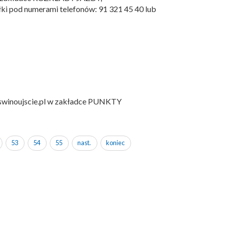
ki pod numerami telefonów: 91 321 45 40 lub
.swinoujscie.pl w zakładce PUNKTY
53
54
55
nast.
koniec