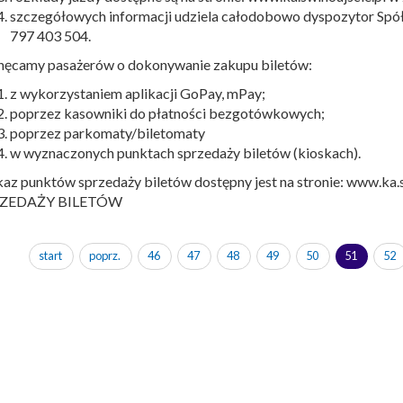
szczegółowych informacji udziela całodobowo dyspozytor Spół
797 403 504.
hęcamy pasażerów o dokonywanie zakupu biletów:
z wykorzystaniem aplikacji GoPay, mPay;
poprzez kasowniki do płatności bezgotówkowych;
poprzez parkomaty/biletomaty
w wyznaczonych punktach sprzedaży biletów (kioskach).
az punktów sprzedaży biletów dostępny jest na stronie: www.ka
RZEDAŻY BILETÓW
start
poprz.
46
47
48
49
50
51
52