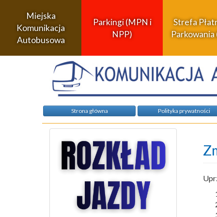
Miejska
Parkingi (MPN i
Strefa Pła
Komunikacja
NPP)
Parkowania 
Autobusowa
Strona główna
Polityka prywatności
Zm
Uprz