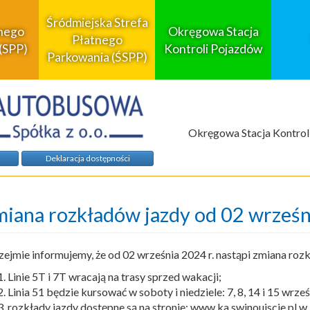
Śródmiejska Strefa
tnego
Okręgowa Stacja
Płatnego
(SPP)
Kontroli Pojazdów
Parkowania (ŚSPP)
Okręgowa Stacja Kontrol
Deklaracja dostępności
iana rozkładów jazdy od 02 wrześn
ejmie informujemy, że od 02 września 2024 r. nastąpi zmiana rozk
Linie 5T i 7T wracają na trasy sprzed wakacji;
Linia 51 będzie kursować w soboty i niedziele: 7, 8, 14 i 15 wrześ
rozkłady jazdy dostępne są na stronie: www.ka.swinoujscie.p