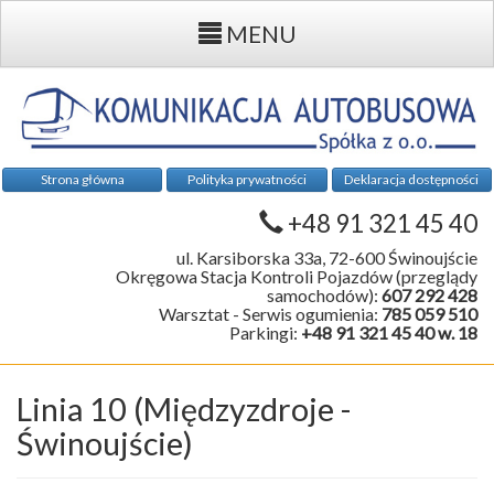
MENU
Strona główna
Polityka prywatności
Deklaracja dostępności
+48 91 321 45 40
ul. Karsiborska 33a, 72-600 Świnoujście
Okręgowa Stacja Kontroli Pojazdów (przeglądy
samochodów):
607 292 428
Warsztat - Serwis ogumienia:
785 059 510
Parkingi:
+48 91 321 45 40 w. 18
Linia 10 (Międzyzdroje -
Świnoujście)