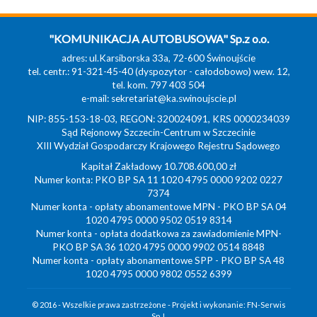
"KOMUNIKACJA AUTOBUSOWA" Sp.z o.o.
adres: ul.Karsiborska 33a, 72-600 Świnoujście
tel. centr.: 91-321-45-40 (dyspozytor - całodobowo) wew. 12,
tel. kom. 797 403 504
e-mail:
sekretariat@ka.swinoujscie.pl
NIP: 855-153-18-03, REGON: 320024091, KRS 0000234039
Sąd Rejonowy Szczecin-Centrum w Szczecinie
XIII Wydział Gospodarczy Krajowego Rejestru Sądowego
Kapitał Zakładowy 10.708.600,00 zł
Numer konta: PKO BP SA 11 1020 4795 0000 9202 0227
7374
Numer konta - opłaty abonamentowe MPN - PKO BP SA 04
1020 4795 0000 9502 0519 8314
Numer konta - opłata dodatkowa za zawiadomienie MPN-
PKO BP SA 36 1020 4795 0000 9902 0514 8848
Numer konta - opłaty abonamentowe SPP - PKO BP SA 48
1020 4795 0000 9802 0552 6399
© 2016 - Wszelkie prawa zastrzeżone - Projekt i wykonanie:
FN-Serwis
Sp.J.