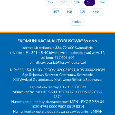
192
193
194
195
196
197
198
199
nast.
koniec
"KOMUNIKACJA AUTOBUSOWA" Sp.z o.o.
adres: ul.Karsiborska 33a, 72-600 Świnoujście
tel. centr.: 91-321-45-40 (dyspozytor - całodobowo) wew. 12,
tel. kom. 797 403 504
e-mail:
sekretariat@ka.swinoujscie.pl
NIP: 855-153-18-03, REGON: 320024091, KRS 0000234039
Sąd Rejonowy Szczecin-Centrum w Szczecinie
XIII Wydział Gospodarczy Krajowego Rejestru Sądowego
Kapitał Zakładowy 10.708.600,00 zł
Numer konta: PKO BP SA 11 1020 4795 0000 9202 0227
7374
Numer konta - opłaty abonamentowe MPN - PKO BP SA 04
1020 4795 0000 9502 0519 8314
Numer konta - opłata dodatkowa za zawiadomienie MPN-