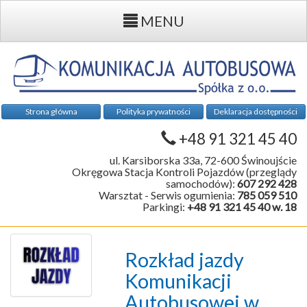
MENU
Strona główna
Polityka prywatności
Deklaracja dostępności
+48 91 321 45 40
ul. Karsiborska 33a, 72-600 Świnoujście
Okręgowa Stacja Kontroli Pojazdów (przeglądy
samochodów):
607 292 428
Warsztat - Serwis ogumienia:
785 059 510
Parkingi:
+48 91 321 45 40 w. 18
Rozkład jazdy
Komunikacji
Autobusowej w