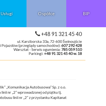
Usługi
O spółce
BIP
+48 91 321 45 40
ul. Karsiborska 33a, 72-600 Świnoujście
i Pojazdów (przeglądy samochodów):
607 292 428
Warsztat - Serwis ogumienia:
785 059 510
Parkingi:
+48 91 321 45 40 w. 18
lik” „Komunikacja Autobusowa” Sp. z o.o.
linii nr „2” wprowadzonej od piątku tj.
tobusu linii nr „2” z przystanku Kapitanat