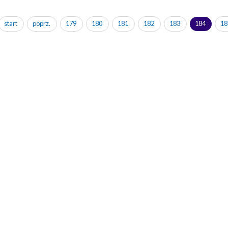
start
poprz.
179
180
181
182
183
184
18