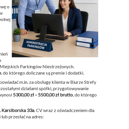
owę o
 w
wolnej
mień
m
 Miejskich Parkingów Niestrzeżonych.
o
, do którego doliczane są premie i dodatki.
owiadać m.in. za obsługę klienta w Biurze Strefy
zostałymi działami spółki, przygotowywanie
 wynosi
5300,00 zł – 5500,00 zł brutto
, do którego
. Karsiborska 33a
. CV wraz z oświadczeniem dla
 lub przesłać na adres: