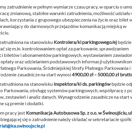
my zatrudnienie w pełnym wymiarze czasu pracy, w oparciu o um
pracę zmianową, stabilne warunki zatrudnienia, możliwość udziału
iach, korzystania z grupowego ubezpieczenia na życie oraz bilet 
prawniający do darmowych przejazdów komunikacją miejską w
ściu.
atrudniona na stanowisku
Kontrolera/ki parkingowego/ej
będzie
ć się m.in. kontrolowaniem opłat za parkowanie, sprawdzaniem
ci biletów i abonamentów parkingowych, wystawianiem zawiado
 opłaty oraz udzielaniem podstawowych informacji użytkowniko
Płatnego Parkowania, Śródmiejskiej Strefy Płatnego Parkowania i
dzenie zasadnicze na start wynosi
4900,00 zł – 5000,00 zł brutt
atrudniona na stanowisku
Inspektora/ki ds. parkingów
będzie odp
o Parkowania, obsługę systemów parkingowych, współpracę z po
w, zestawień i analiz danych. Wynagrodzenie zasadnicze na start
ne są premie i dodatki.
m pracy jest
Komunikacja Autobusowa Sp. z o.o. w Świnoujściu, ul
biegającej się o zatrudnienie należy składać w sekretariacie spółki
riat@ka.swinoujscie.pl