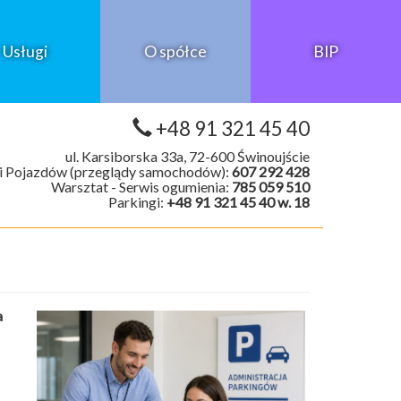
Usługi
O spółce
BIP
+48 91 321 45 40
ul. Karsiborska 33a, 72-600 Świnoujście
i Pojazdów (przeglądy samochodów):
607 292 428
Warsztat - Serwis ogumienia:
785 059 510
Parkingi:
+48 91 321 45 40 w. 18
a