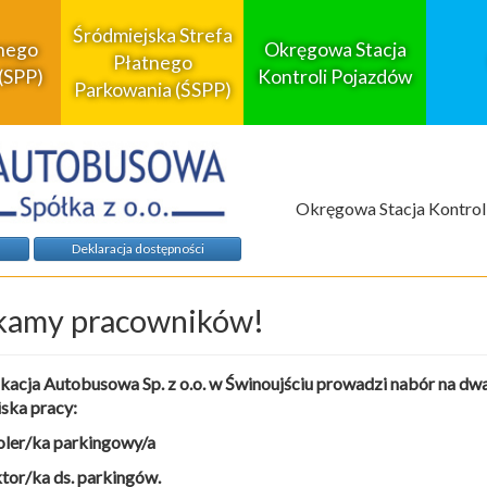
Śródmiejska Strefa
tnego
Okręgowa Stacja
Płatnego
(SPP)
Kontroli Pojazdów
Parkowania (ŚSPP)
Okręgowa Stacja Kontrol
Deklaracja dostępności
kamy pracowników!
acja Autobusowa Sp. z o.o. w Świnoujściu prowadzi nabór na dw
ska pracy:
oler/ka parkingowy/a
ktor/ka ds. parkingów.