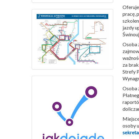
Oferuje
pracę, 
szkolen
jazdy u
Świnouj
Osoba z
zajmowa
ważnoś
za brak
Strefy 
Wynagro
Osoba z
Płatneg
raportó
dolicza
Miejsce
osoby u
sekreta