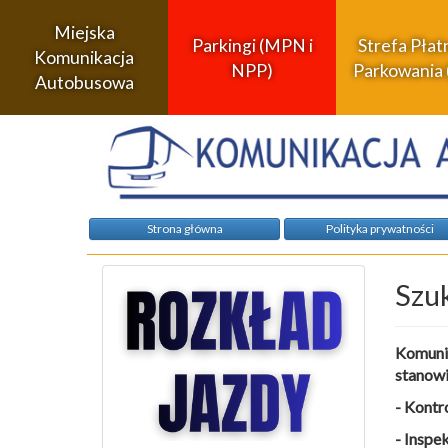
Miejska
Parkingi (MPN i
Strefa Pła
Komunikacja
NPP)
Parkowania 
Autobusowa
Strona główna
Polityka prywatności
Szu
Komunik
stanowi
- Kontr
- Inspe